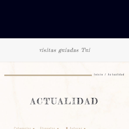
visitas guiadas Tui
Inicio / Actualidad
ACTUALIDAD
Categorías
Etiquetas
Autores